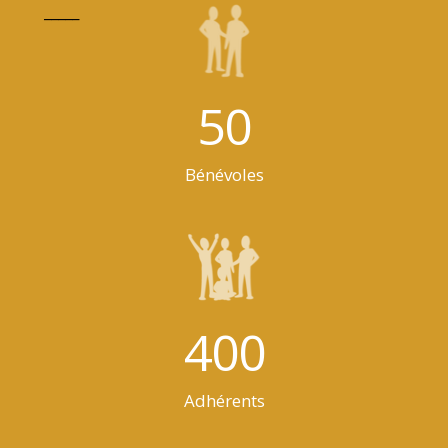
_____
50
Bénévoles
400
Adhérents