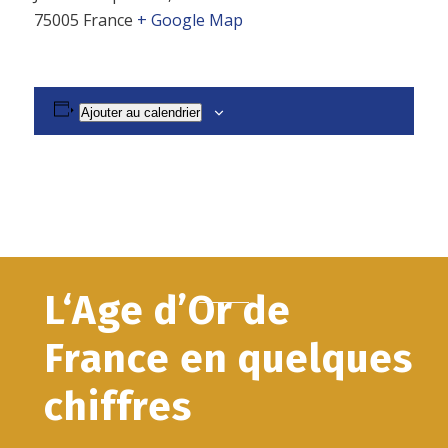
75005
France
+ Google Map
Ajouter au calendrier
L‘Age d’Or de
France en quelques
chiffres