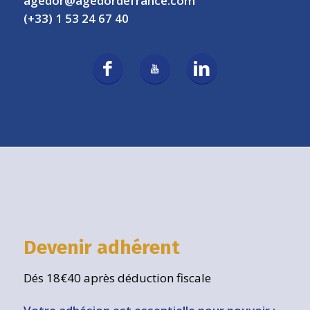
agedor@agedordefrance.com
(+33) 1 53 24 67 40
Devenir adhérent
Dés 18€40 après déduction fiscale