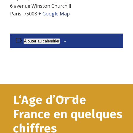
6 avenue Winston Churchill
Paris
,
75008
+ Google Map
Ajouter au calendrier
L‘Age d’Or de
France en quelques
chiffres