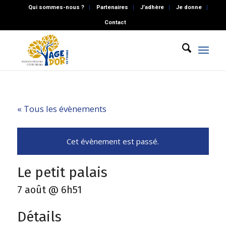
Qui sommes-nous ?
Partenaires
J’adhère
Je donne
Contact
« Tous les évènements
Cet évènement est passé.
Le petit palais
7 août @ 6h51
Détails