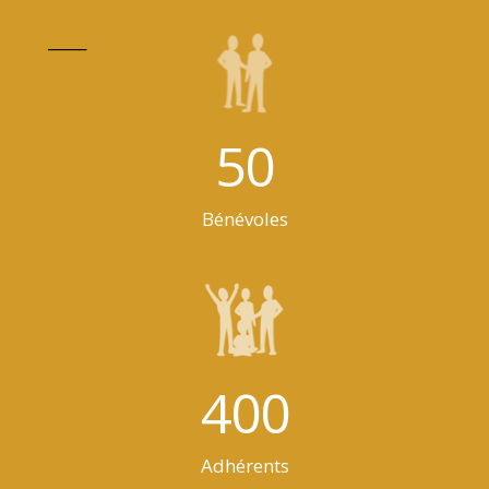
_____
50
Bénévoles
400
Adhérents