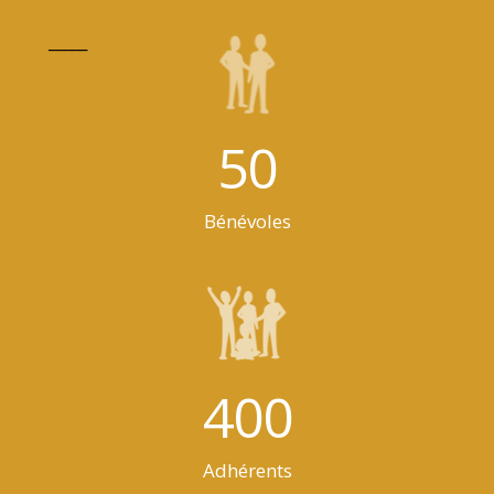
_____
50
Bénévoles
400
Adhérents