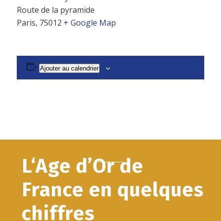
Route de la pyramide
Paris
,
75012
+ Google Map
Ajouter au calendrier
L‘Age d’Or de
France en quelques
chiffres