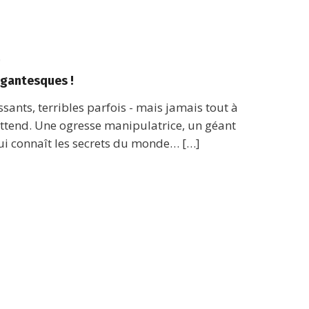
0
igantesques !
ssants, terribles parfois - mais jamais tout à
attend. Une ogresse manipulatrice, un géant
ui connaît les secrets du monde… […]