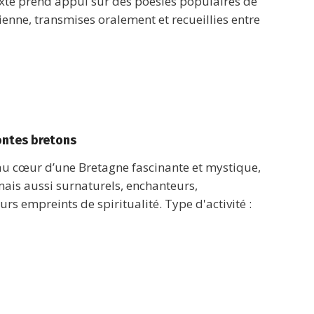
texte prend appui sur des poésies populaires de
ienne, transmises oralement et recueillies entre
ontes bretons
 au cœur d’une Bretagne fascinante et mystique,
mais aussi surnaturels, enchanteurs,
rs empreints de spiritualité. Type d'activité :