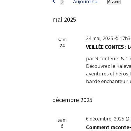
Aujourd’hui
À venir
vues
Évènements
Sélectionn
par
Évènements
une
mai 2025
mot-
date.
clé.
24 mai, 2025 @ 17h3
sam
24
VEILLÉE CONTES : 
par 9 conteurs & 1 
Découvrez le Kaleva
aventures et héros 
barde enchanteur, 
décembre 2025
6 décembre, 2025 @
sam
6
Comment raconte-