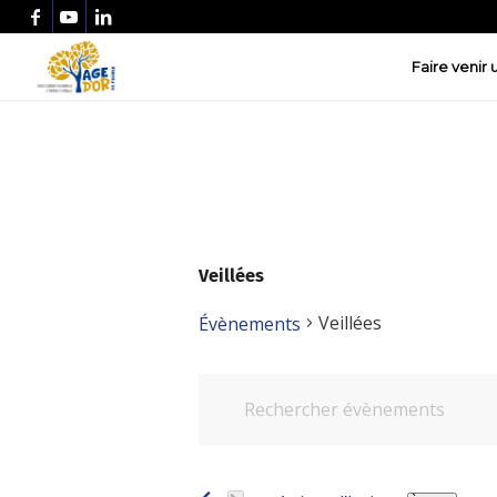
Faire venir
Veillées
Veillées
Évènements
Recherche
Évènements
Saisir
et
mot-
navigation
clé.
de
Rechercher