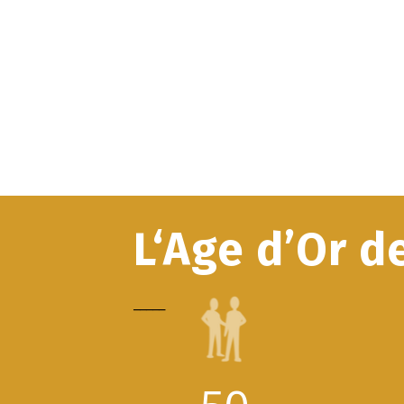
L‘Age d’Or d
_____