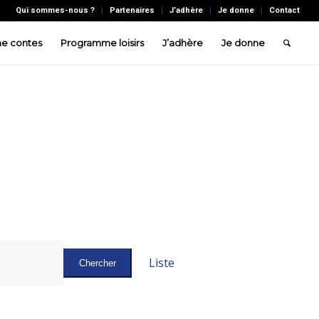
Qui sommes-nous ?
Partenaires
J’adhère
Je donne
Contact
e contes
Programme loisirs
J’adhère
Je donne
Navigation
de
Liste
Chercher
vues
Évènement