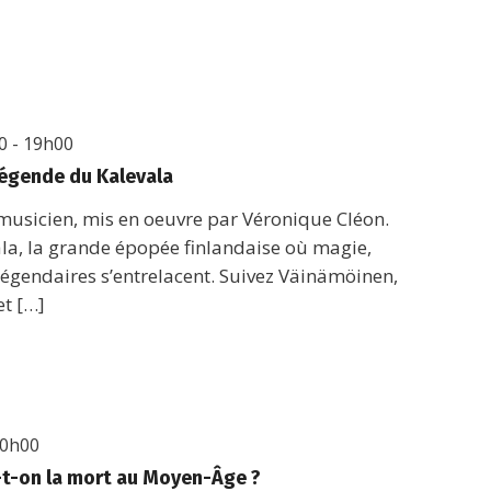
ez
0
-
19h00
Légende du Kalevala
musicien, mis en oeuvre par Véronique Cléon.
la, la grande épopée finlandaise où magie,
légendaires s’entrelacent. Suivez Väinämöinen,
et […]
 0h00
t-on la mort au Moyen-Âge ?