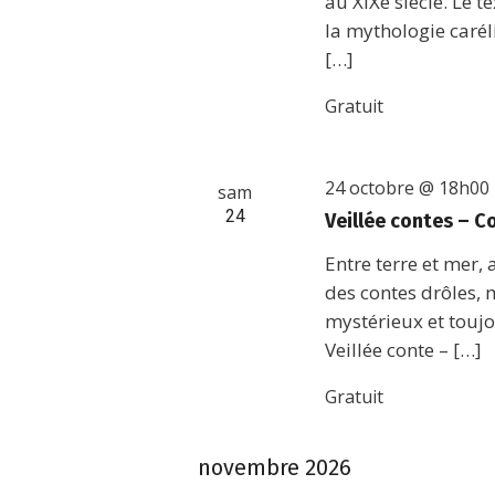
au XIXe siècle. Le 
la mythologie carél
[…]
Gratuit
24 octobre @ 18h00
sam
24
Veillée contes – C
Entre terre et mer,
des contes drôles, 
mystérieux et toujou
Veillée conte – […]
Gratuit
novembre 2026