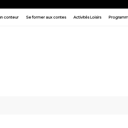
 un conteur
Se former aux contes
Activités Loisirs
Programm