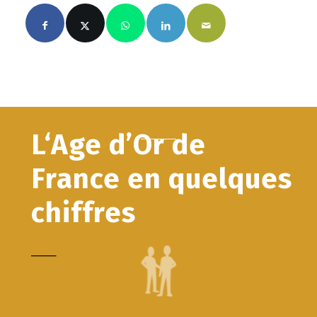
L‘Age d’Or de
France en quelques
chiffres
_____