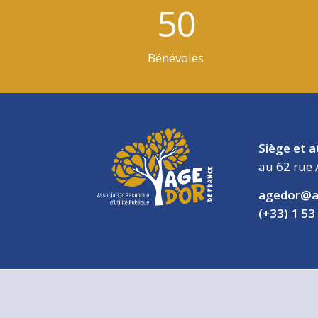
50
Bénévoles
Siège et a
au 62 rue 
agedor@a
(+33) 1 53