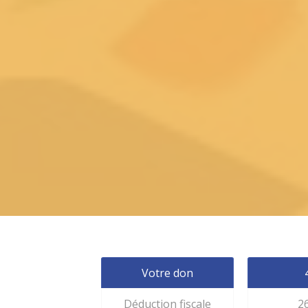
Votre don
Déduction fiscale
2