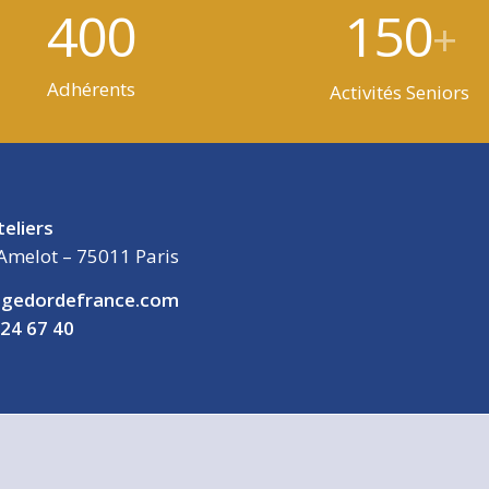
400
150
+
Adhérents
Activités Seniors
teliers
Amelot – 75011 Paris
gedordefrance.com
 24 67 40