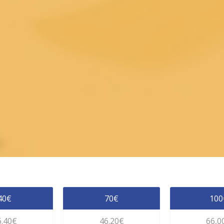
40€
70€
100
6.40€
46.20€
66,0