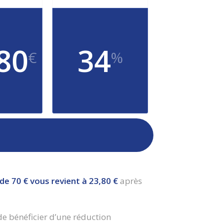
80
34
€
%
de 70 € vous revient à 23,80 €
après
de bénéficier d’une réduction