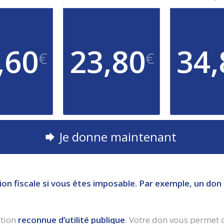
,60
23,80
34,
€
€
Je donne maintenant
ion fiscale
si vous êtes imposable.
Par exemple,
u
n don 
ation
reconnue d’utilité publique
. Votre don vous permet 