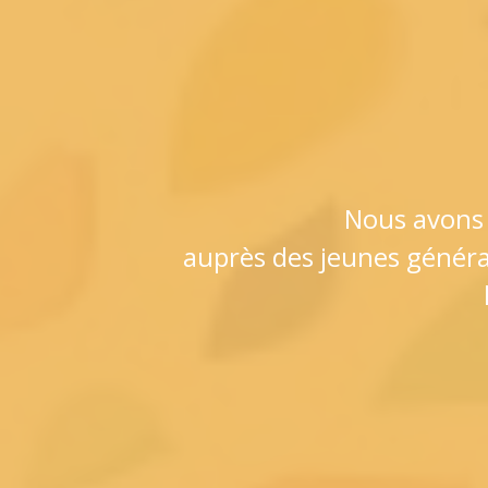
Nous avons 
auprès des jeunes généra