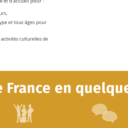
 et d’accueil pour :
urs,
type et tous âges pour
activités culturelles de
e France en quelque