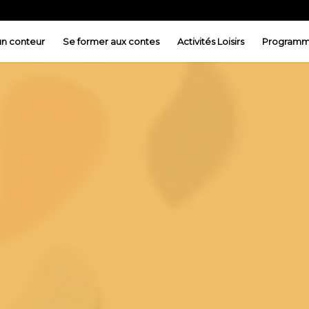
 un conteur
Se former aux contes
Activités Loisirs
Programm