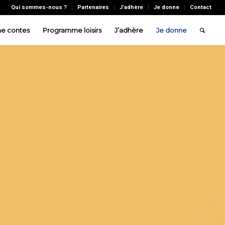
Qui sommes-nous ?
Partenaires
J’adhère
Je donne
Contact
e contes
Programme loisirs
J’adhère
Je donne