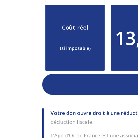
Coût réel
13
(si imposable)
Votre don ouvre droit à une réduct
déduction fiscale.
L’Âge d’Or de France est une associ