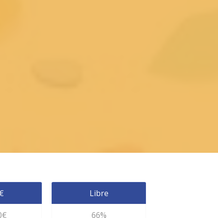
€
Libre
0€
66%