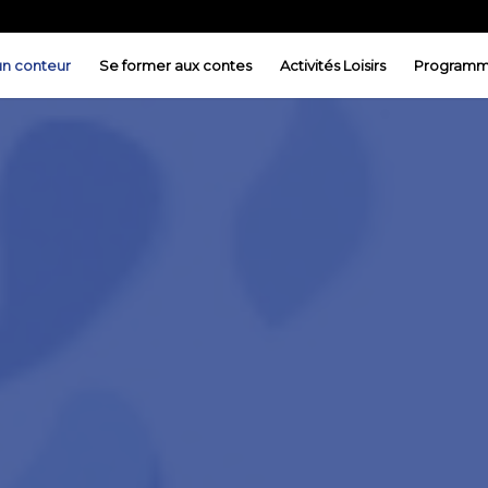
 un conteur
Se former aux contes
Activités Loisirs
Programm