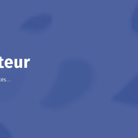
teur
ités…