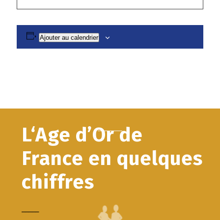
Ajouter au calendrier
L‘Age d’Or de
France en quelques
chiffres
_____