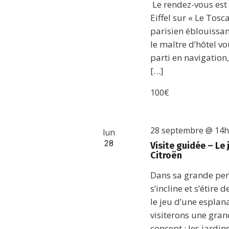
Le rendez-vous est 
Eiffel sur « Le To
parisien éblouissant
le maître d’hôtel v
parti en navigation
[…]
100€
28 septembre @ 14
lun
28
Visite guidée – Le 
Citroën
Dans sa grande pers
s’incline et s’étire
le jeu d’une esplan
visiterons une gran
concept : les jardin