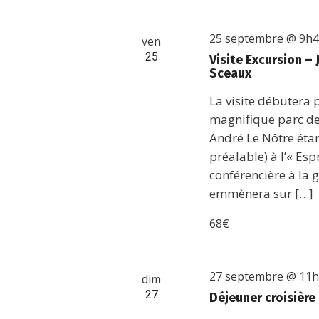
25 septembre @ 9h
ven
25
Visite Excursion 
Sceaux
La visite débutera
magnifique parc de
André Le Nôtre étan
préalable) à l’« Esp
conférencière à la g
emmènera sur […]
68€
27 septembre @ 11
dim
27
Déjeuner croisière