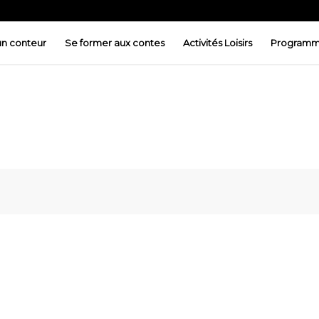
 un conteur
Se former aux contes
Activités Loisirs
Programm
ez