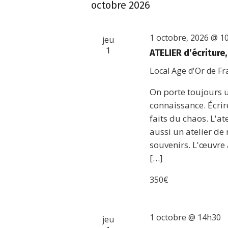
octobre 2026
1 octobre, 2026 @ 1
jeu
1
ATELIER d’écriture
Local Age d'Or de F
On porte toujours un
connaissance. Écrire,
faits du chaos. L'ate
aussi un atelier de 
souvenirs. L'œuvre 
[…]
350€
1 octobre @ 14h30
jeu