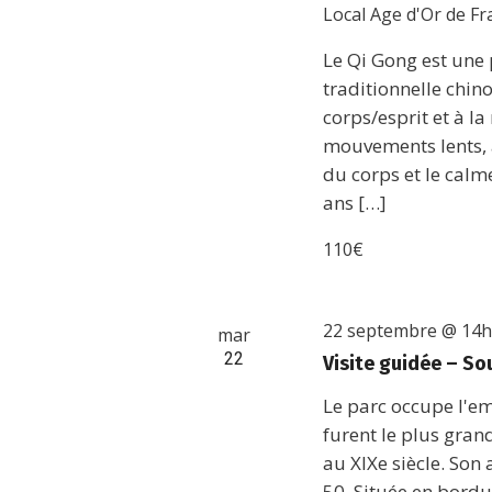
Local Age d'Or de F
Le Qi Gong est une 
traditionnelle chino
corps/esprit et à la
mouvements lents, à 
du corps et le calm
ans […]
110€
22 septembre @ 14
mar
22
Visite guidée – Sou
Le parc occupe l'e
furent le plus gran
au XIXe siècle. Son 
50. Située en bordu