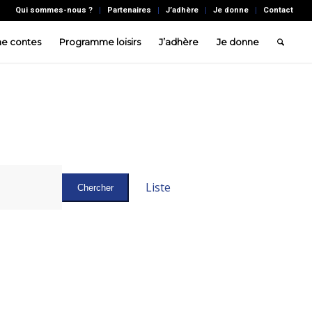
Qui sommes-nous ?
Partenaires
J’adhère
Je donne
Contact
e contes
Programme loisirs
J’adhère
Je donne
Navigation
de
Liste
Chercher
vues
Évènement