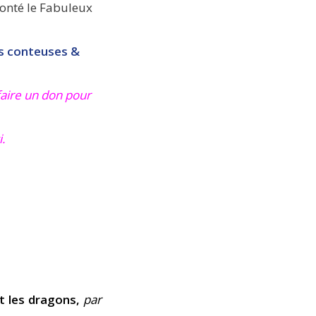
conté le Fabuleux
os conteuses &
 faire un don pour
i
.
et les dragons,
par