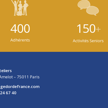
400
150
+
Adhérents
Activités Seniors
teliers
Amelot – 75011 Paris
gedordefrance.com
 24 67 40