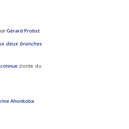
ar
Gérard Probst
aux deux branches
inconnue
(
conte du
erine Ahonkoba