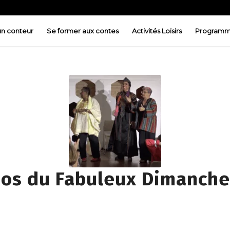
 un conteur
Se former aux contes
Activités Loisirs
Programm
eos du Fabuleux Dimanche