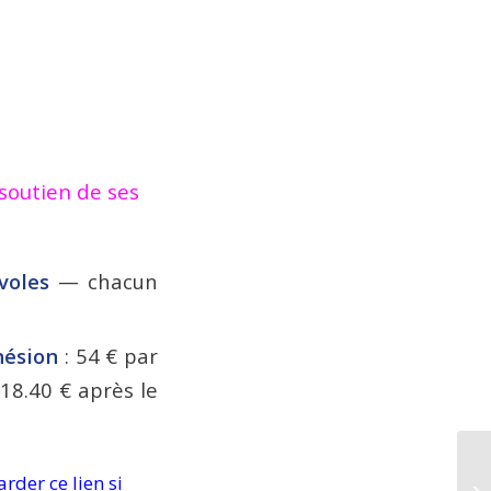
 soutien de ses
voles
— chacun
hésion
: 54 € par
 18.40 € après le
As
arder ce lien si