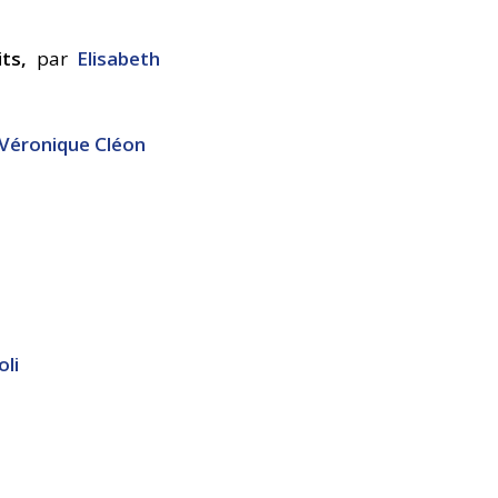
its,
par
Elisabeth
Véronique Cléon
oli