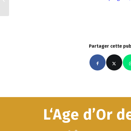
Fabuleux Dimanche
Partager cette pub
L‘Age d’Or d