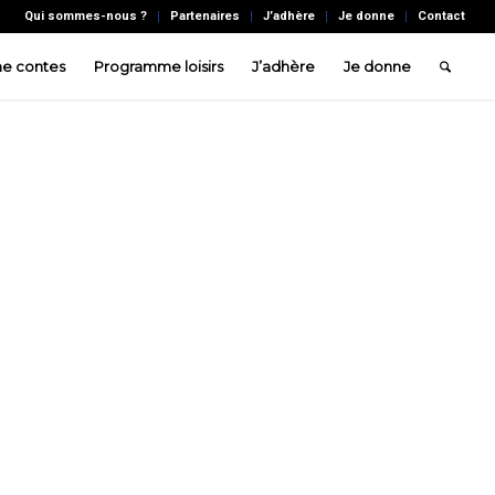
Qui sommes-nous ?
Partenaires
J’adhère
Je donne
Contact
e contes
Programme loisirs
J’adhère
Je donne