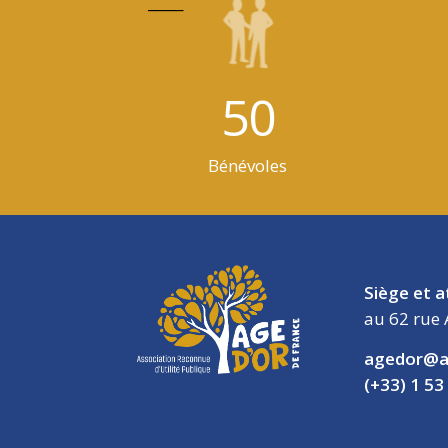
_____
50
Bénévoles
Siège et a
au 62 rue 
agedor@a
(+33) 1 53