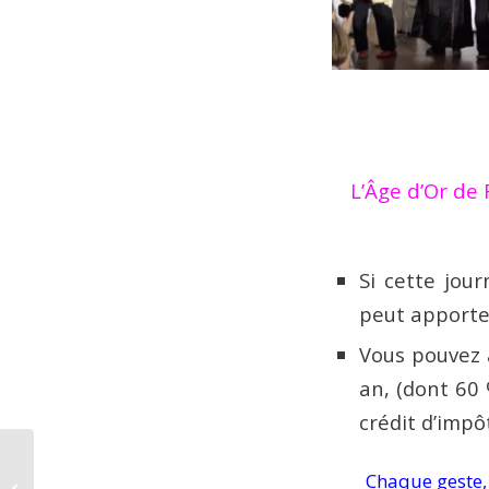
L’Âge d’Or de 
Si cette jou
peut apporter
Vous pouvez 
an, (
dont 60 
crédit d’impô
Les photos du
Chaque geste, p