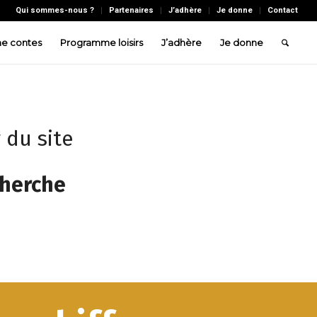
Qui sommes-nous ?
Partenaires
J’adhère
Je donne
Contact
e contes
Programme loisirs
J’adhère
Je donne
 du site
cherche