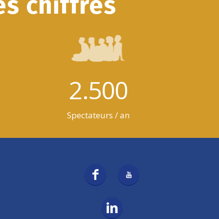
s chiffres
2.500
Spectateurs / an