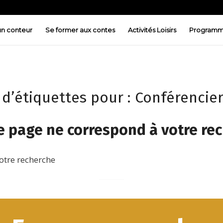
 un conteur
Se former aux contes
Activités Loisirs
Programm
 d’étiquettes pour :
Conférencier
 page ne correspond à votre re
otre recherche