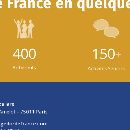
e France en quelque
400
150
+
Adhérents
Activités Seniors
teliers
Amelot – 75011 Paris
gedordefrance.com