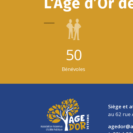
L‘Age d’Or d
_____
50
Bénévoles
Siège et a
au 62 rue 
agedor@a