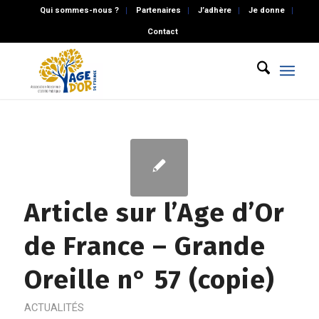
Qui sommes-nous ?
Partenaires
J’adhère
Je donne
Contact
Article sur l’Age d’Or
de France – Grande
Oreille n° 57 (copie)
ACTUALITÉS