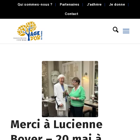
Qui sommes-nous ?
Partenaires
J’adhère
Je donne
Contact
Merci à Lucienne
Boyer – 20 mai à