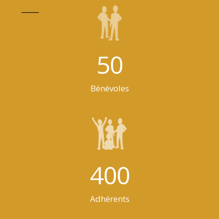
_____
50
Bénévoles
400
Adhérents