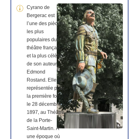
Cyrano de
Bergerac est
l’une des pièces
les plus
populaires du
théâtre français,
et la plus célèbre
de son auteur,
Edmond
Rostand. Elle est
représentée pour
la première fois
le 28 décembre
1897, au Théâtre
de la Porte-
Saint-Martin. À
une époque où