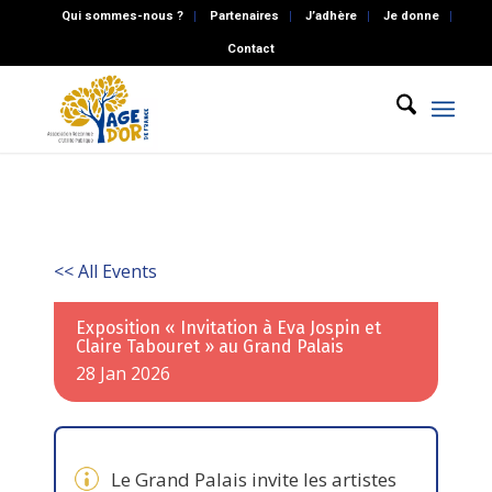
Qui sommes-nous ?
Partenaires
J’adhère
Je donne
Contact
<< All Events
Exposition « Invitation à Eva Jospin et
Claire Tabouret » au Grand Palais
28
Jan
2026
Le Grand Palais invite les artistes