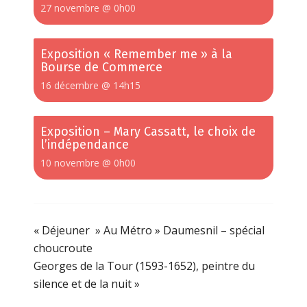
27 novembre @ 0h00
Exposition « Remember me » à la
Bourse de Commerce
16 décembre @ 14h15
Exposition – Mary Cassatt, le choix de
l’indépendance
10 novembre @ 0h00
«
Déjeuner » Au Métro » Daumesnil – spécial
choucroute
Georges de la Tour (1593-1652), peintre du
silence et de la nuit
»