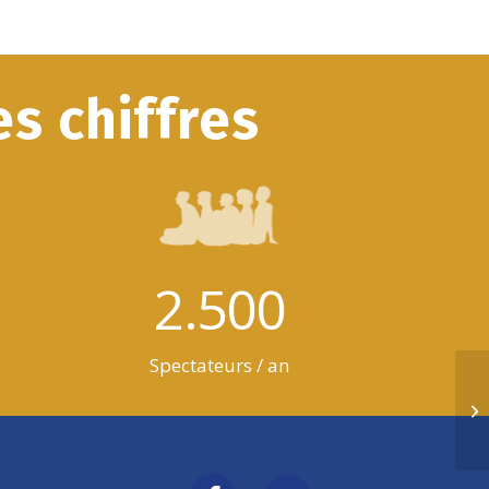
s chiffres
2.500
Spectateurs / an
CO
et
Br