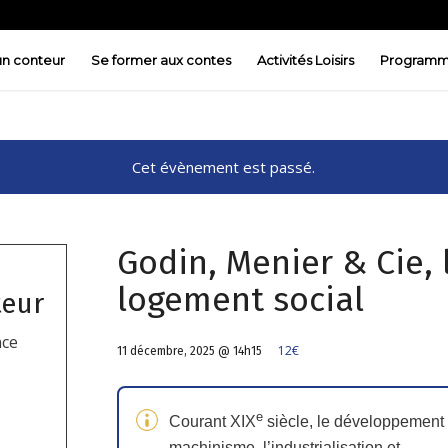
 un conteur
Se former aux contes
Activités Loisirs
Programm
Cet évènement est passé.
Godin, Menier & Cie, 
logement social
teur
nce
12€
11 décembre, 2025 @ 14h15
e
Courant XIX
siècle, le développement
machinisme, l’industrialisation et