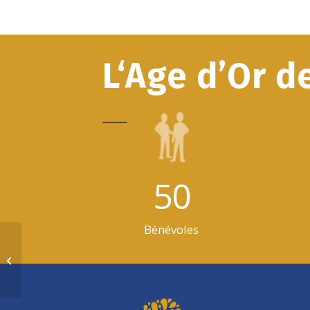
L‘Age d’Or d
_____
50
Bénévoles
De Port-Royal à la Sorbonne