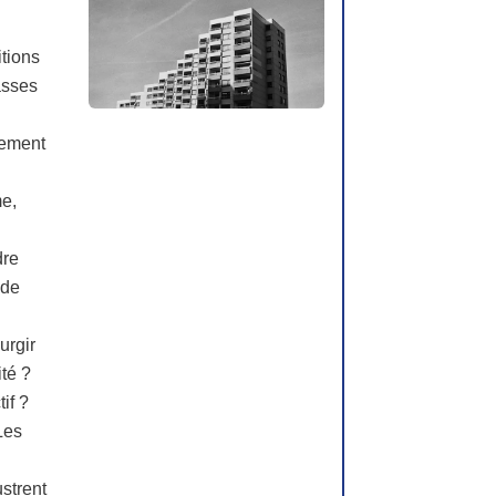
itions
asses
gement
me,
dre
 de
urgir
ité ?
if ?
Les
ustrent