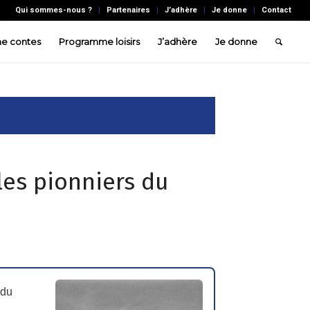
Qui sommes-nous ?
Partenaires
J’adhère
Je donne
Contact
e contes
Programme loisirs
J’adhère
Je donne
les pionniers du
 du