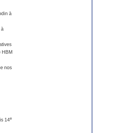
odin à
 à
atives
 de HBM
de nos
e
is 14
m