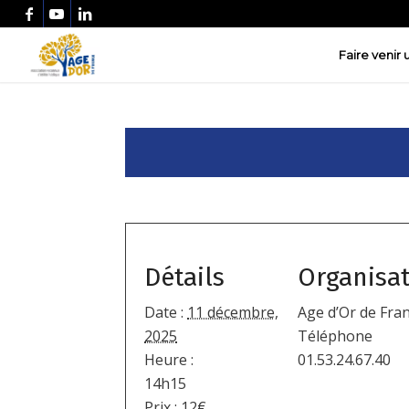
Faire venir
Détails
Organisa
Date :
11 décembre,
Age d’Or de Fra
2025
Téléphone
Heure :
01.53.24.67.40
14h15
Prix :
12€