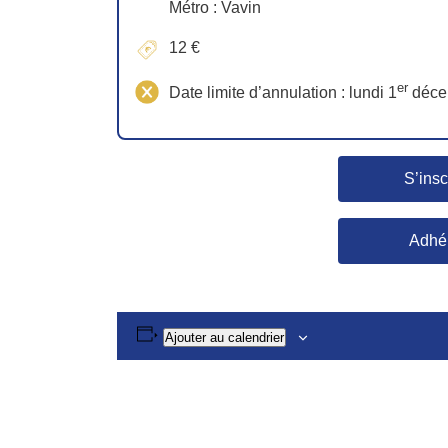
Métro : Vavin
12 €
er
Date limite d’annulation : lundi 1
déce
S’insc
Adhé
Ajouter au calendrier