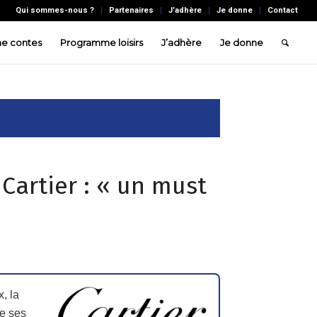
Qui sommes-nous ?
Partenaires
J’adhère
Je donne
Contact
e contes
Programme loisirs
J’adhère
Je donne
 Cartier : « un must
, la
ie ses