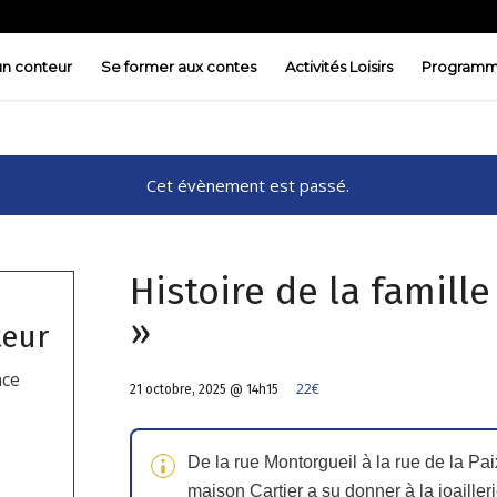
 un conteur
Se former aux contes
Activités Loisirs
Programm
Cet évènement est passé.
Histoire de la famille
»
teur
nce
22€
21 octobre, 2025 @ 14h15
De la rue Montorgueil à la rue de la Paix
maison Cartier a su donner à la joailler