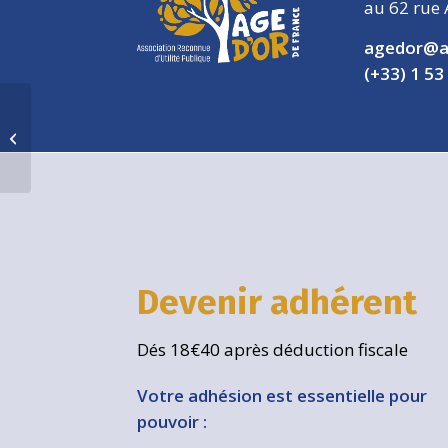
au 62 rue 
agedor@a
(+33) 1 53
Exposition Georges de la Tour
Devenir adhérent
Dés 18€40 après déduction fiscale
Votre adhésion est essentielle pour
pouvoir :