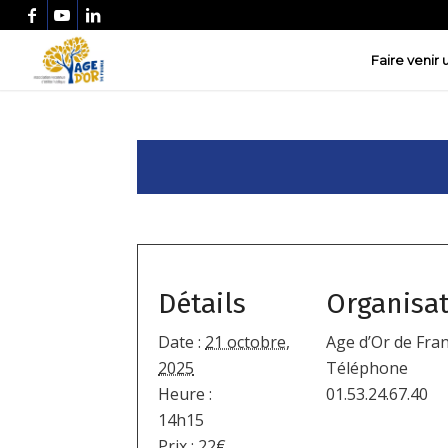
Faire venir
Détails
Organisa
Date :
21 octobre,
Age d’Or de Fra
2025
Téléphone
Heure :
01.53.24.67.40
14h15
Prix :
22€