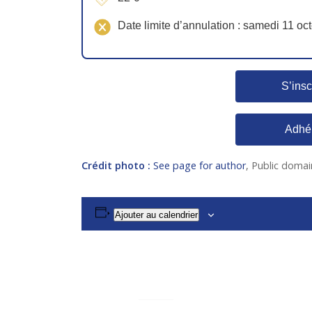
Date limite d’annulation : samedi 11 oc
S’insc
Adhé
Crédit photo :
See page for author
, Public doma
Ajouter au calendrier