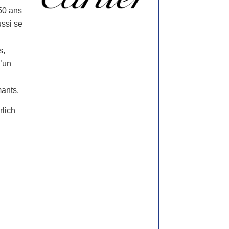
50 ans
ussi se
s,
d’un
mants.
rlich