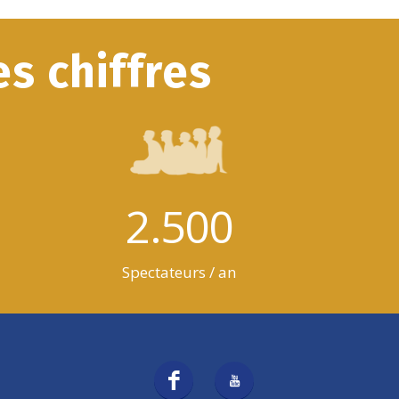
s chiffres
2.500
Spectateurs / an