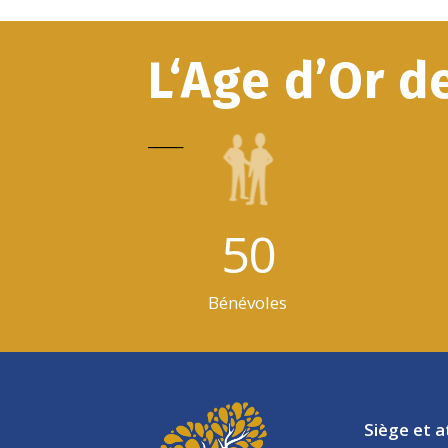
L‘Age d’Or d
_____
50
Bénévoles
Siège et a