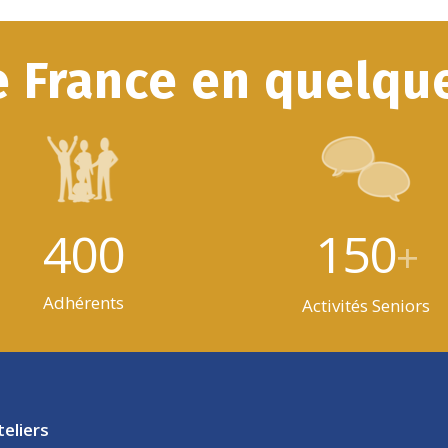
e France en quelque
400
150
+
Adhérents
Activités Seniors
teliers