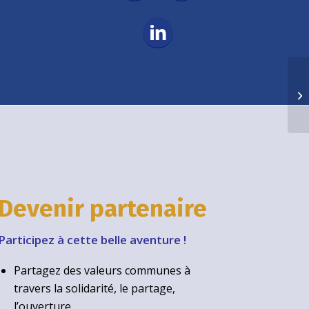
De
B
Devenir partenaire
Participez à cette belle aventure !
Partagez des valeurs communes à
travers la solidarité, le partage,
l’ouverture