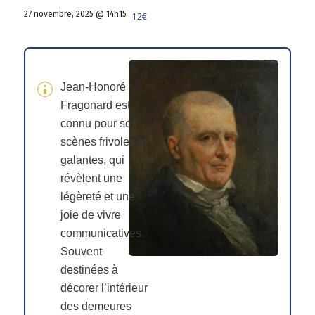
27 novembre, 2025 @ 14h15
12€
Jean-Honoré
Fragonard est
connu pour ses
scènes frivoles et
galantes, qui
révèlent une
légèreté et une
joie de vivre
communicatives.
Souvent
destinées à
décorer l’intérieur
des demeures