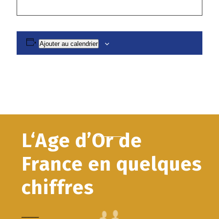
Ajouter au calendrier
L‘Age d’Or de
France en quelques
chiffres
_____