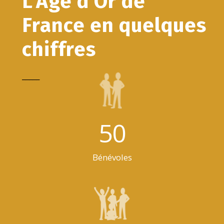
L‘Age d’Or de
France en quelques
chiffres
_____
50
Bénévoles