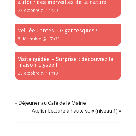
autour des merveilles de la nature
29 octobre @ 14h30
Veillée Contes – Gigantesques !
5 décembre @ 17h30
Visite guidée – Surprise : découvrez la
maison Élysée !
28 octobre @ 11h10
«
Déjeuner au Café de la Mairie
Atelier Lecture à haute voix (niveau 1)
»