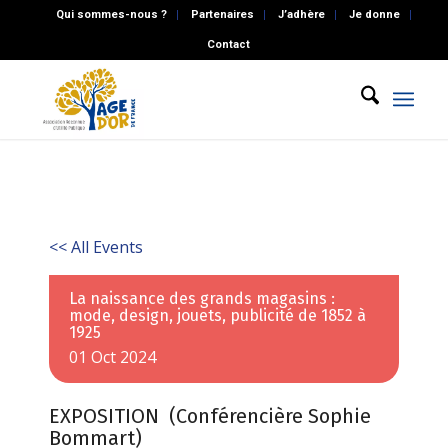
Qui sommes-nous ?
Partenaires
J’adhère
Je donne
Contact
<< All Events
La naissance des grands magasins :
mode, design, jouets, publicité de 1852 à
1925
01
Oct
2024
EXPOSITION (Conférencière Sophie
Bommart)