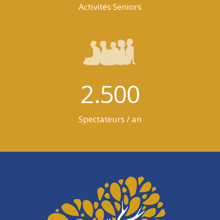
Activités Seniors
2.500
Spectateurs / an