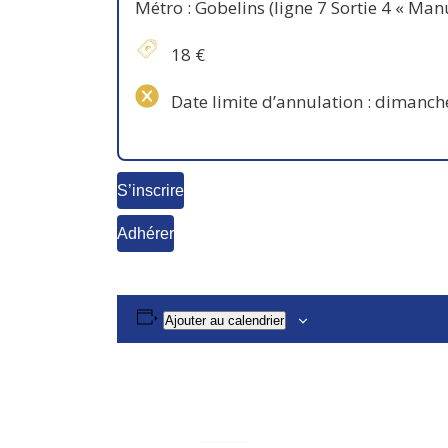
Métro : Gobelins (ligne 7 Sortie 4 « Man
18 €
Date limite d’annulation : dimanche
S’inscrire
Adhérer
Ajouter au calendrier