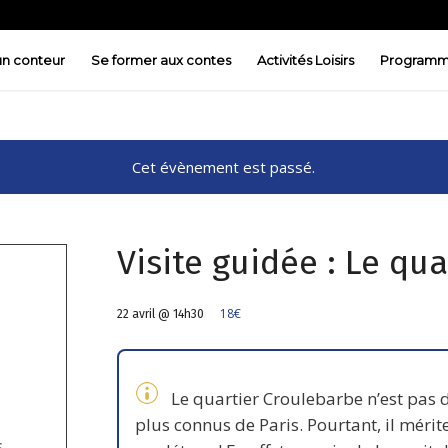
 un conteur
Se former aux contes
Activités Loisirs
Programm
Cet évènement est passé.
Visite guidée : Le qu
18€
22 avril @ 14h30
Le quartier Croulebarbe n’est pas 
plus connus de Paris. Pourtant, il mérit
s