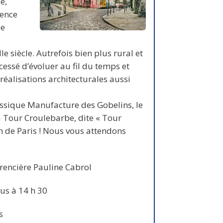
e,
ence
de
 siècle. Autrefois bien plus rural et
 cessé d’évoluer au fil du temps et
éalisations architecturales aussi
assique Manufacture des Gobelins, le
a Tour Croulebarbe, dite « Tour
on de Paris ! Nous vous attendons
rencière Pauline Cabrol
us à 14 h 30
s