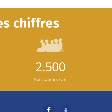
s chiffres
2.500
Spectateurs / an