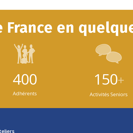
e France en quelque
400
150
+
Adhérents
Activités Seniors
teliers