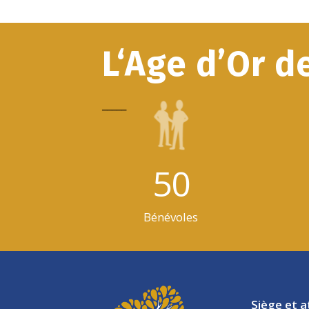
L‘Age d’Or d
_____
50
Bénévoles
Siège et a