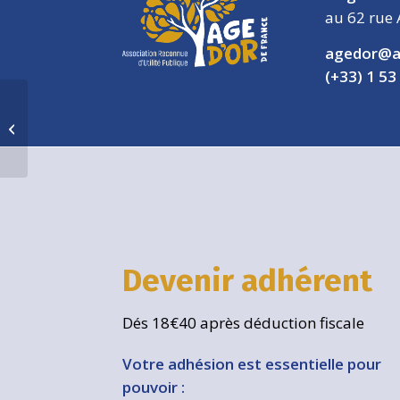
au 62 rue 
agedor@a
(+33) 1 53
Visite Exposition : Splendeurs du
baroque espagnol à Jacquemart-
Andre
Devenir adhérent
Dés 18€40 après déduction fiscale
Votre adhésion est essentielle pour
pouvoir :