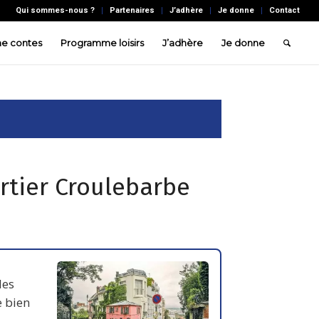
Qui sommes-nous ?
Partenaires
J’adhère
Je donne
Contact
e contes
Programme loisirs
J’adhère
Je donne
artier Croulebarbe
des
e bien