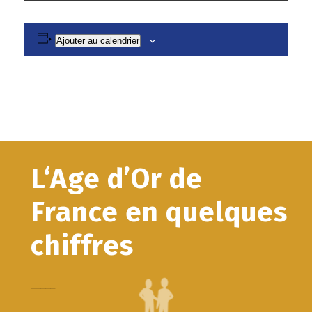
Ajouter au calendrier
L‘Age d’Or de
France en quelques
chiffres
_____