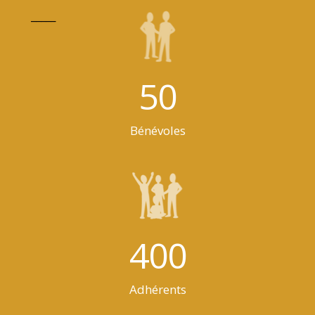
_____
50
Bénévoles
400
Adhérents