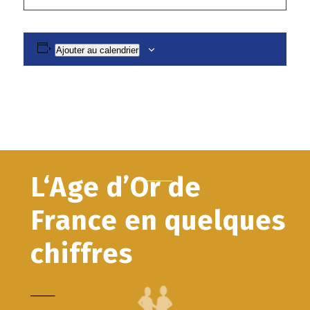
Ajouter au calendrier
L‘Age d’Or de
France en quelques
chiffres
_____