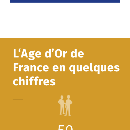
L‘Age d’Or de
France en quelques
chiffres
_____