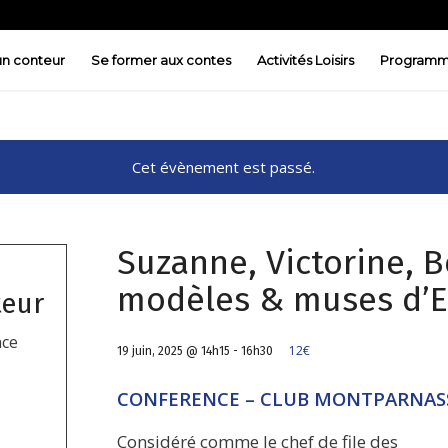
 un conteur
Se former aux contes
Activités Loisirs
Programm
Cet évènement est passé.
Suzanne, Victorine, B
modèles & muses d’
teur
nce
12€
19 juin, 2025 @ 14h15
-
16h30
CONFERENCE – CLUB MONTPARNAS
Considéré comme le chef de file des