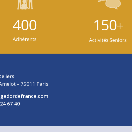
400
150
+
Adhérents
Activités Seniors
teliers
Amelot – 75011 Paris
gedordefrance.com
 24 67 40