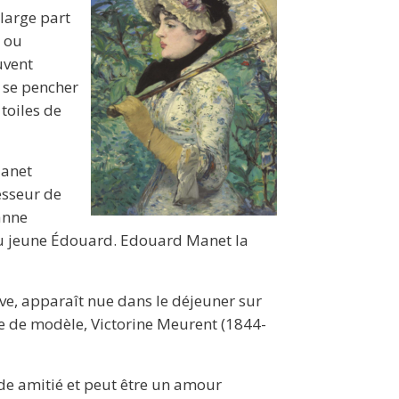
large part
s ou
uvent
e se pencher
toiles de
Manet
esseur de
anne
u jeune Édouard. Edouard Manet la
rive, apparaît nue dans le déjeuner sur
re de modèle, Victorine Meurent (1844-
de amitié et peut être un amour