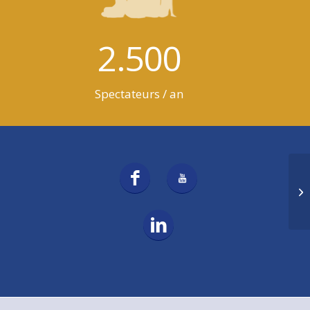
2.500
Spectateurs / an
Le
co