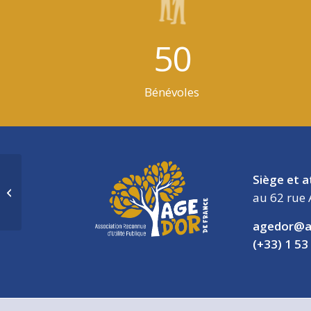
50
Bénévoles
Siège et a
Les lunettes : Histoire d’en mettre
au 62 rue 
plein la vue – ANNULÉE
agedor@a
(+33) 1 53