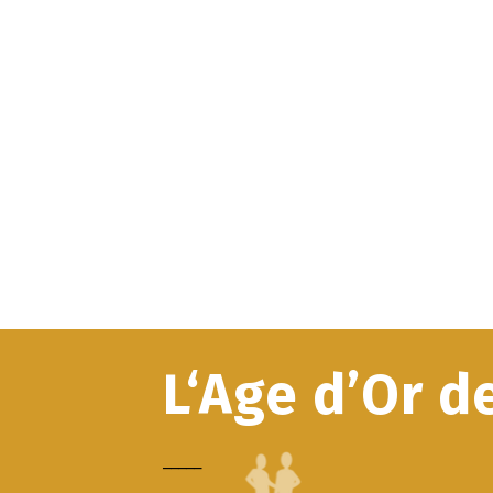
L‘Age d’Or d
_____