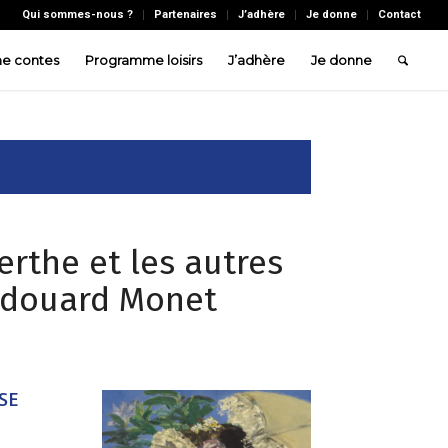
Qui sommes-nous ?
Partenaires
J’adhère
Je donne
Contact
e contes
Programme loisirs
J’adhère
Je donne
erthe et les autres
Edouard Monet
SE