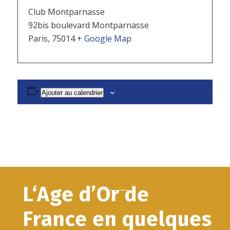
Club Montparnasse
92bis boulevard Montparnasse
Paris
,
75014
+ Google Map
Ajouter au calendrier
L‘Age d’Or de
France en quelques