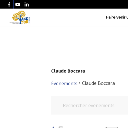
Faire venir
Claude Boccara
Claude Boccara
Évènements
Recherche
Évènements
Saisir
et
mot-
navigation
clé.
de
Rechercher