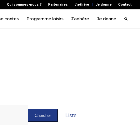
Qui sommes-nous ?
Partenaires
J’adhère
Je donne
Contact
e contes
Programme loisirs
J’adhère
Je donne
Navigation
de
Liste
Chercher
vues
Évènement