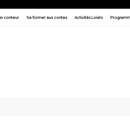
 un conteur
Se former aux contes
Activités Loisirs
Programm