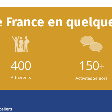
e France en quelque
400
150
+
Adhérents
Activités Seniors
teliers