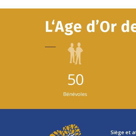
L‘Age d’Or d
_____
50
Bénévoles
Siège et a