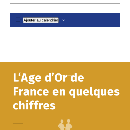
Ajouter au calendrier
L‘Age d’Or de
France en quelques
chiffres
_____