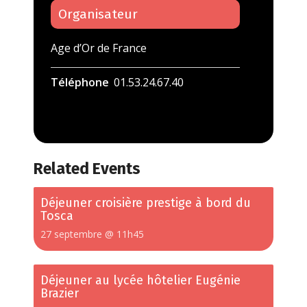
Organisateur
Age d’Or de France
Téléphone
01.53.24.67.40
Related Events
Déjeuner croisière prestige à bord du
Tosca
27 septembre @ 11h45
Déjeuner au lycée hôtelier Eugénie
Brazier