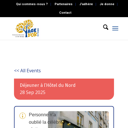
Qui sommes-nous ?
Partenaires
J’adhère
Je donne
Contact
<< All Events
Déjeuner à l’Hôtel du Nord
28
Sep
2025
Personne n’a
oublié la célèbre