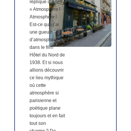
réplique d’Arletty
« Atmosphère !
Atmosphère !
Est-ce que j’ai
une gueule
d’atmosphère ? »
dans le film
Hôtel du Nord de
1938. Et si nous
allions découvrir
ce lieu mythique
où cette
atmosphère si
parisienne et
poétique plane
toujours et en fait
tout son
charme ? De