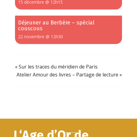
15 décembre @ 12h15
Déjeuner au Berbère – spécial
couscous
22 novembre @ 12h30
«
Sur les traces du méridien de Paris
Atelier Amour des livres – Partage de lecture
»
L‘Age d’Or de