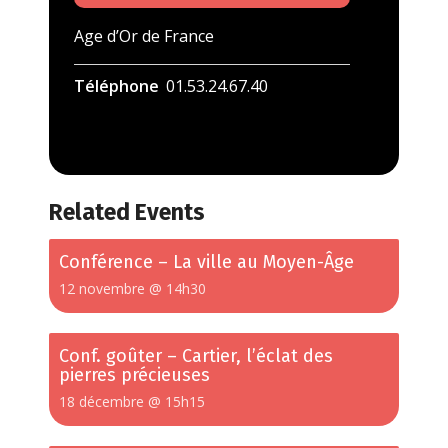
Age d’Or de France
Téléphone
01.53.24.67.40
Related Events
Conférence – La ville au Moyen-Âge
12 novembre @ 14h30
Conf. goûter – Cartier, l’éclat des
pierres précieuses
18 décembre @ 15h15