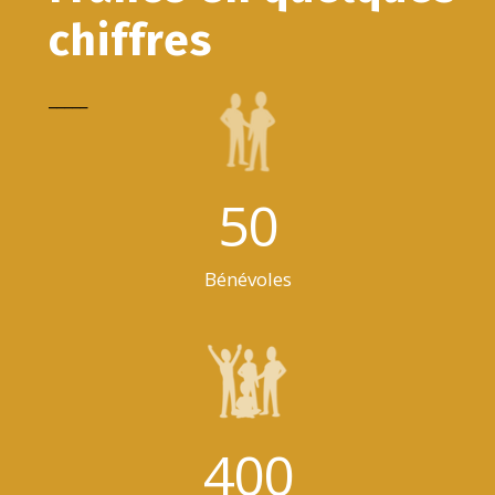
chiffres
_____
50
Bénévoles
400