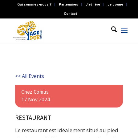
Qui sommes-nous ?
Partenaires
J’adhère
Je donne
Contact
<< All Events
Chez Comus
17
Nov
2024
RESTAURANT
Le restaurant est idéalement situé au pied