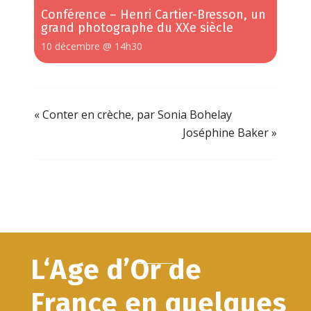
Conférence – Henri Cartier-Bresson, un
grand photographe du XXe siècle
10 décembre @ 14h30
«
Conter en crèche, par Sonia Bohelay
Joséphine Baker
»
L‘Age d’Or de
France en quelques