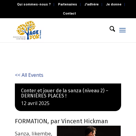
Qui sommes-nous ?
Partenaires
J’adhère
Je donne
Contact
<< All Events
Conter et jouer de la sanza (niveau 2) –
DERNIÈRES PLACES !
12
avril
2025
FORMATION, par Vincent Hickman
Sanza, likembe,