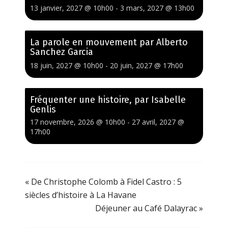
13 janvier, 2027 @ 10h00
-
3 mars, 2027 @ 13h00
La parole en mouvement par Alberto
Sanchez Garcia
18 juin, 2027 @ 10h00
-
20 juin, 2027 @ 17h00
Fréquenter une histoire, par Isabelle
Genlis
17 novembre, 2026 @ 10h00
-
27 avril, 2027 @
17h00
«
De Christophe Colomb à Fidel Castro : 5
siècles d’histoire à La Havane
Déjeuner au Café Dalayrac
»