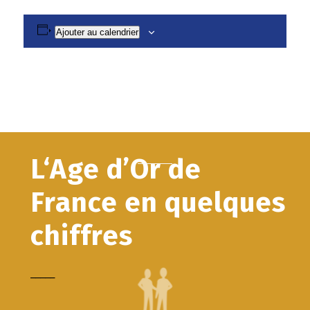
Ajouter au calendrier
L‘Age d’Or de
France en quelques
chiffres
_____