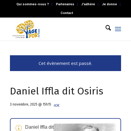
Qui sommes-nous ?
Partenaires
J’adhère
Je donne
Contact
Cet évènement est passé.
Daniel Iffla dit Osiris
3 novembre, 2025 @ 15h15
40€
Daniel Ifﬂa dit