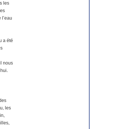
s les
ées
 l’eau
u a été
es
il nous
hui.
 des
u, les
in,
lles,