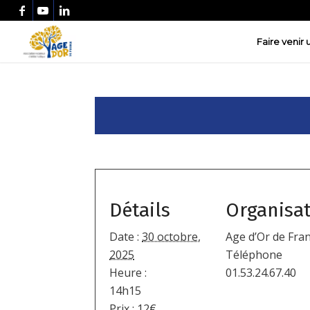
Faire venir
Détails
Organisa
Date :
30 octobre,
Age d’Or de Fra
2025
Téléphone
Heure :
01.53.24.67.40
14h15
Prix :
12€