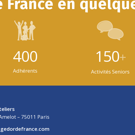
e France en quelque
400
150
+
Adhérents
Activités Seniors
teliers
Amelot – 75011 Paris
gedordefrance.com