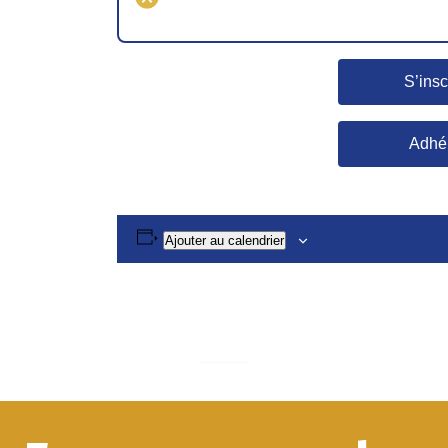
S’insc
Adhé
Ajouter au calendrier