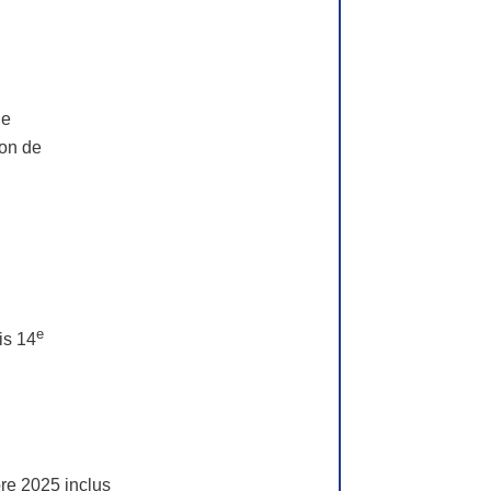
ie
ion de
e
is 14
m
bre 2025 inclus