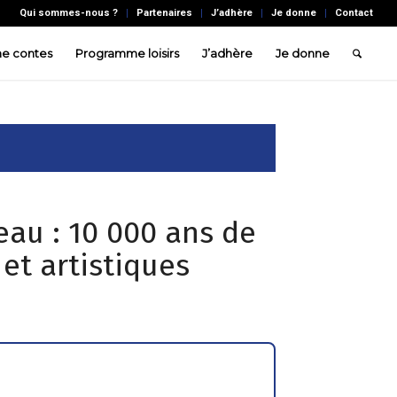
Qui sommes-nous ?
Partenaires
J’adhère
Je donne
Contact
e contes
Programme loisirs
J’adhère
Je donne
eau : 10 000 ans de
et artistiques