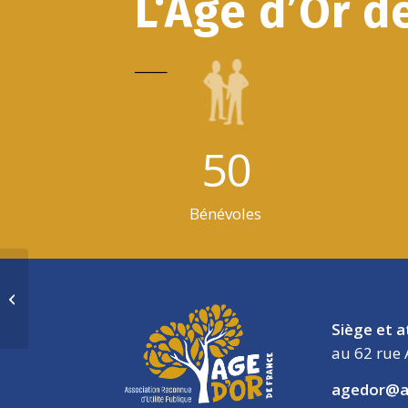
L‘Age d’Or d
_____
50
Bénévoles
Val de Grâce – ANNULÉ
Siège et a
au 62 rue 
agedor@a