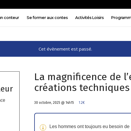
 un conteur
Se former aux contes
Activités Loisirs
Programm
Cet évènement est passé.
La magnificence de l’
créations techniques 
teur
nce
12€
30 octobre, 2025 @ 14h15
Les hommes ont toujours eu besoin de