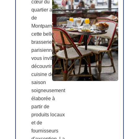
cœur du
quartier animé
de
Montparnasse,
cette belle
brasserie
parisienne
vous invite à
découvrir une
cuisine de
saison
soigneusement
élaborée à
partir de
produits locaux
et de
fournisseurs
d’exception. La