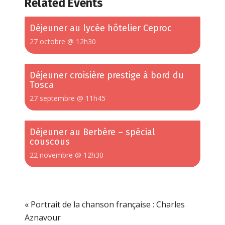
Related Events
Déjeuner au lycée hôtelier Ceproc
27 octobre @ 12h30
Déjeuner croisière prestige à bord du
Tosca
27 septembre @ 11h45
Déjeuner au Berbère – spécial
couscous
22 novembre @ 12h30
«
Portrait de la chanson française : Charles
Aznavour