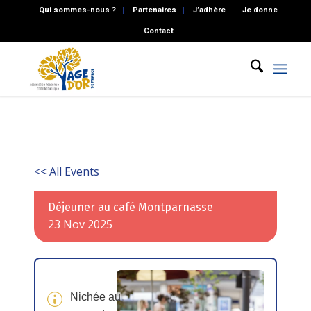
Qui sommes-nous ?
Partenaires
J’adhère
Je donne
Contact
<< All Events
Déjeuner au café Montparnasse
23
Nov
2025
Nichée au