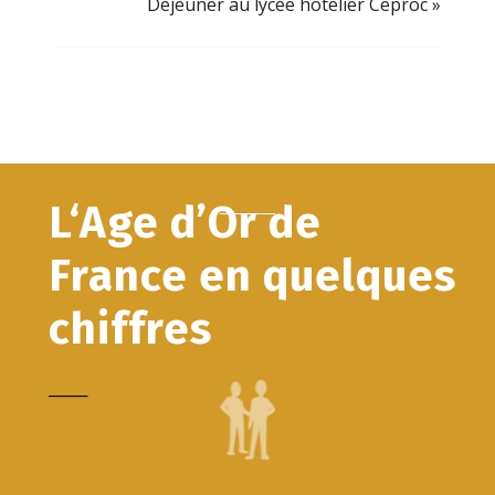
Déjeuner au lycée hôtelier Ceproc
»
L‘Age d’Or de
France en quelques
chiffres
_____