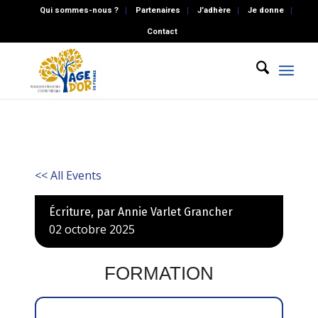
Qui sommes-nous ?
Partenaires
J’adhère
Je donne
Contact
<< All Events
Écriture, par Annie Varlet Grancher
02
octobre
2025
FORMATION