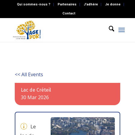
Qui sommes-nous ?
Partenaires
J’adhère
Je donne
Contact
<< All Events
Lac de Créteil
30
Mar
2026
Le