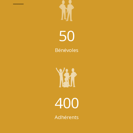
_____
50
Bénévoles
400
Adhérents