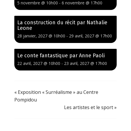
5 novembre @ 10h00
-
6 novembre @ 17h00
La construction du récit par Nathalie
Leone
28 janvier, 2027 @ 10h00
-
29 avril, 2027 @ 17h00
Le conte fantastique par Anne Paoli
22 avril, 2027 @ 10h00
-
23 avril, 2027 @ 17h00
«
Exposition « Surréalisme » au Centre
Pompidou
Les artistes et le sport
»