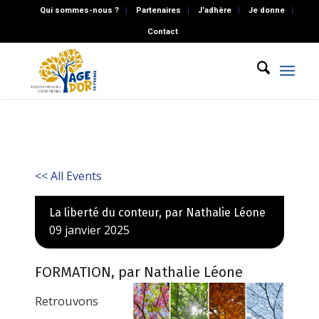
Qui sommes-nous ?
Partenaires
J’adhère
Je donne
Contact
<< All Events
La liberté du conteur, par Nathalie Léone
09
janvier
2025
FORMATION, par Nathalie Léone
Retrouvons