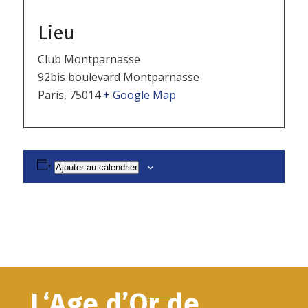
Lieu
Club Montparnasse
92bis boulevard Montparnasse
Paris
,
75014
+ Google Map
Ajouter au calendrier
L‘Age d’Or de