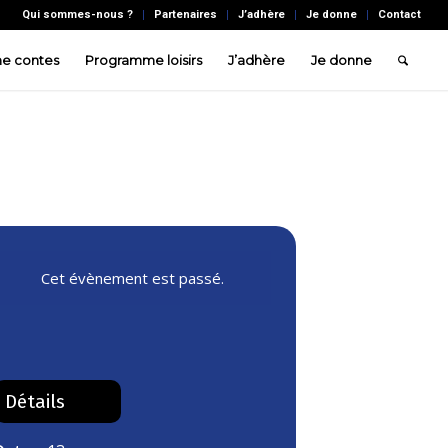
Qui sommes-nous ?
Partenaires
J’adhère
Je donne
Contact
e contes
Programme loisirs
J’adhère
Je donne
Cet évènement est passé.
Détails