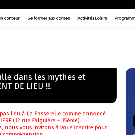
 un conteur
Se former aux contes
Activités Loisirs
Programm
fille dans les mythes et
NT DE LIEU !!!
 pas lieu à La Passerelle comme annoncé
IERE (12 rue Falguière – 15ème).
, nous vous invitons à vous inscrire pour
tre compréhension.