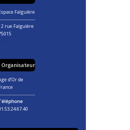
Espace Falguière
12 rue Falguière
75015
+ Google
Map
Organisateur
Age d’Or de
France
Téléphone
01.53.24.67.40