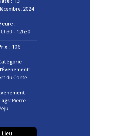
Date :
13
décembre, 2024
Heure :
10h30 - 12h30
Prix :
10€
Catégorie
d’Évènement:
Art du Conte
Évènement
Tags:
Pierre
Péju
Lieu