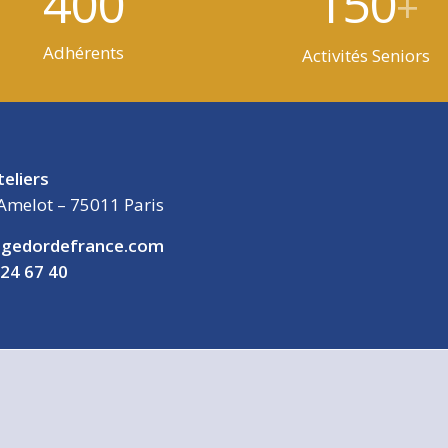
400
150
+
Adhérents
Activités Seniors
teliers
Amelot – 75011 Paris
gedordefrance.com
 24 67 40