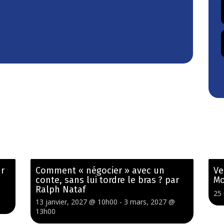
ur
Comment « négocier » avec un
Ve
conte, sans lui tordre le bras ? par
Mo
Ralph Nataf
25
13 janvier, 2027 @ 10h00
-
3 mars, 2027 @
13h00