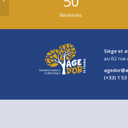
50
Bénévoles
Siège et a
au 62 rue 
agedor@a
(+33) 1 53