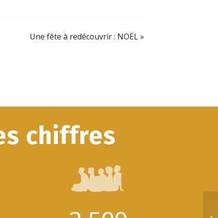
Une fête à redécouvrir : NOËL
»
s chiffres
Un