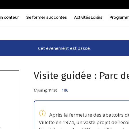
 un conteur
Se former aux contes
Activités Loisirs
Programm
Cet évènement est passé.
Visite guidée : Parc d
18€
17 juin @ 14h30
Après la fermeture des abattoirs d
Villette en 1974, un vaste projet de reco
s