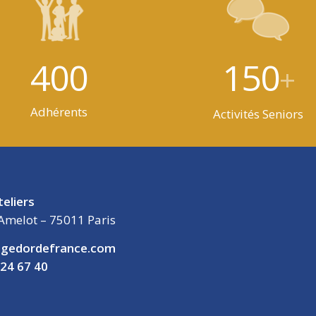
400
150
+
Adhérents
Activités Seniors
teliers
Amelot – 75011 Paris
gedordefrance.com
 24 67 40