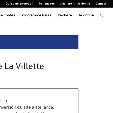
Qui sommes-nous ?
Partenaires
J’adhère
Je donne
Contact
e contes
Programme loisirs
J’adhère
Je donne
e La Villette
e La
nversion du site a été lancé.