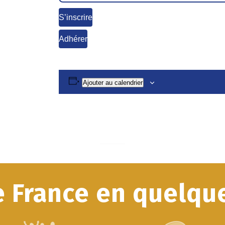
S’inscrire
Adhérer
Ajouter au calendrier
e France en quelque