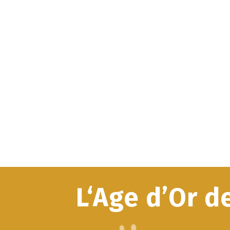
L‘Age d’Or d
_____