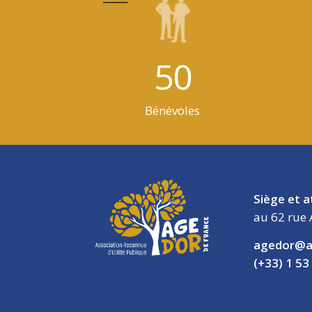
50
Bénévoles
Siège et a
au 62 rue 
agedor@a
(+33) 1 53