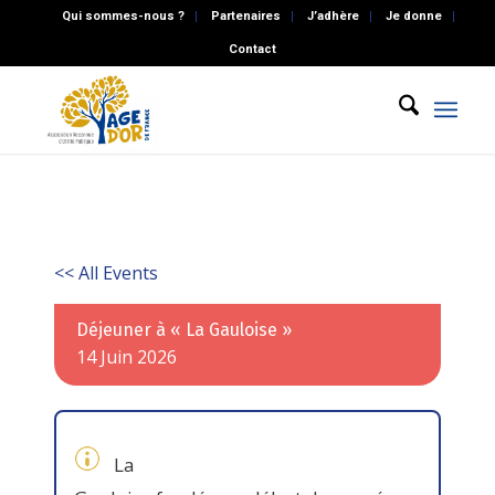
Qui sommes-nous ?
Partenaires
J’adhère
Je donne
Contact
<< All Events
Déjeuner à « La Gauloise »
14
Juin
2026
La