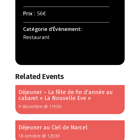
Prix :
56€
Catégorie d’Évènement:
Restaurant
Related Events
Déjeuner – La fête de fin d’année au
cabaret « La Nouvelle Eve »
9 décembre @ 11h50
Déjeuner au Ciel de Marcel
18 octobre @ 12h30