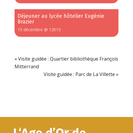
Déjeuner au lycée hôtelier Eugénie
Brazier
15 décembre @ 12h15
«
Visite guidée : Quartier bibliothèque François
Mitterrand
Visite guidée : Parc de La Villette
»
L‘Age d’Or de