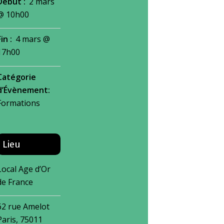
Début :
2 mars
@ 10h00
Fin :
4 mars @
17h00
Catégorie
d’Évènement:
Formations
Lieu
Local Age d’Or
de France
62 rue Amelot
Paris
,
75011