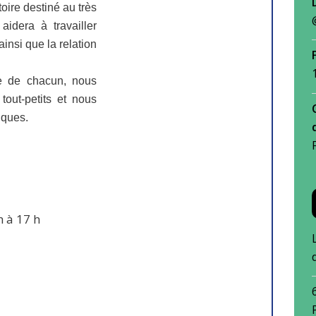
oire destiné au très
idera à travailler
ainsi que la relation
le de chacun, nous
 tout-petits et nous
iques.
h à 17 h