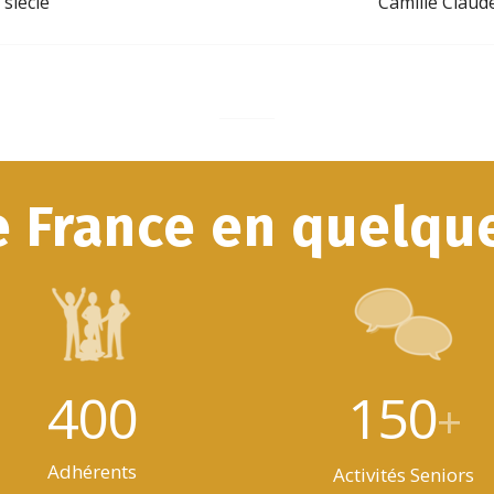
 siècle
Camille Claud
e France en quelque
400
150
+
Adhérents
Activités Seniors