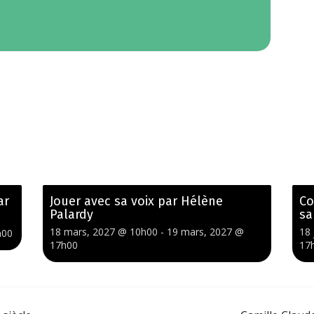
ar
Jouer avec sa voix par Hélène
Co
Palardy
sa
18 mars, 2027 @ 10h00
-
19 mars, 2027 @
18 
h00
17h00
17