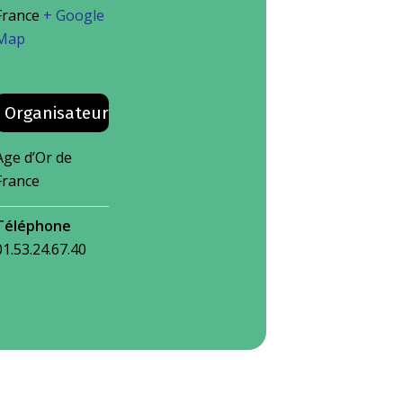
France
+ Google
Map
Organisateur
Age d’Or de
France
Téléphone
01.53.24.67.40