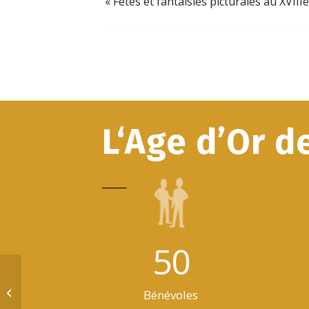
«
Fêtes et fantaisies picturales au XVIIIe
L‘Age d’Or d
_____
50
Fêtes et fantaisies picturales au
Bénévoles
XVIIIe siècle