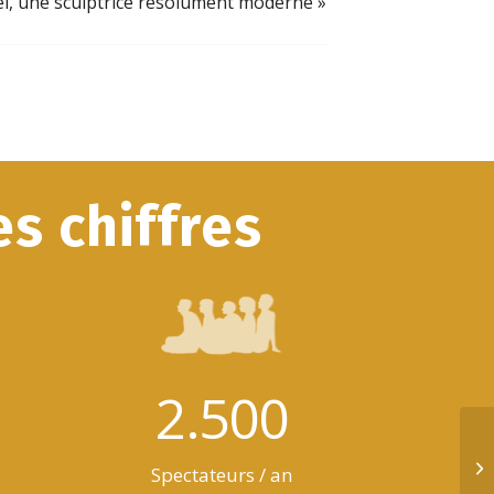
el, une sculptrice résolument moderne
»
s chiffres
2.500
Ca
Spectateurs / an
ré