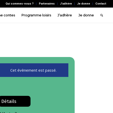
Qui sommes-nous ?
Partenaires
J’adhère
Je donne
Contact
e contes
Programme loisirs
J’adhère
Je donne
Cet évènement est passé.
Détails