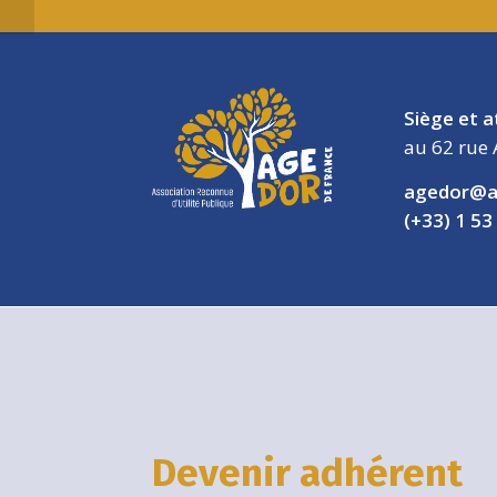
Siège et a
au 62 rue 
agedor@a
(+33) 1 53
Devenir adhérent