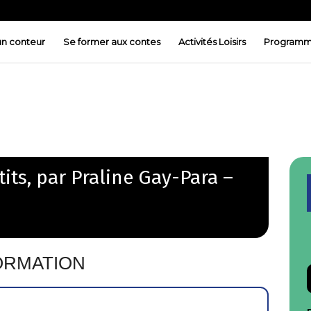
 un conteur
Se former aux contes
Activités Loisirs
Programm
its, par Praline Gay-Para –
ORMATION