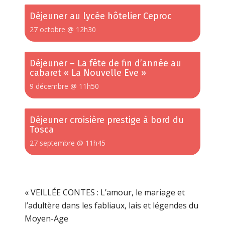
Déjeuner au lycée hôtelier Ceproc
27 octobre @ 12h30
Déjeuner – La fête de fin d’année au
cabaret « La Nouvelle Eve »
9 décembre @ 11h50
Déjeuner croisière prestige à bord du
Tosca
27 septembre @ 11h45
«
VEILLÉE CONTES : L’amour, le mariage et
l’adultère dans les fabliaux, lais et légendes du
Moyen-Age