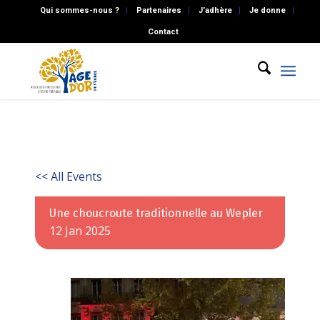
Qui sommes-nous ?
Partenaires
J’adhère
Je donne
Contact
<< All Events
Une choucroute traditionnelle au Wepler
12
Jan
2025