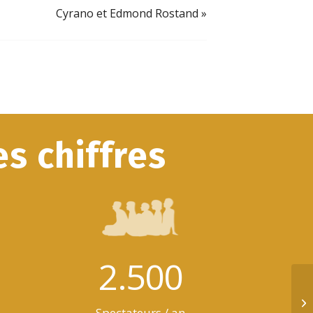
Cyrano et Edmond Rostand
»
s chiffres
2.500
Cy
Spectateurs / an