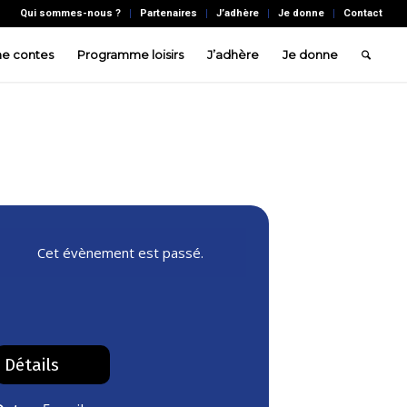
Qui sommes-nous ?
Partenaires
J’adhère
Je donne
Contact
e contes
Programme loisirs
J’adhère
Je donne
Cet évènement est passé.
Détails