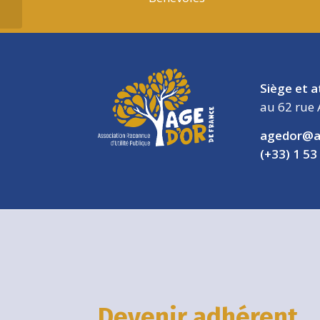
Siège et a
au 62 rue 
agedor@a
(+33) 1 53
Devenir adhérent