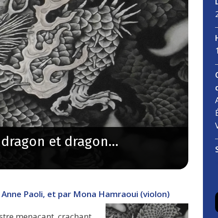
a dragon et dragon…
 Anne Paoli, et par Mona Hamraoui (violon)
stre menaçant, crachant