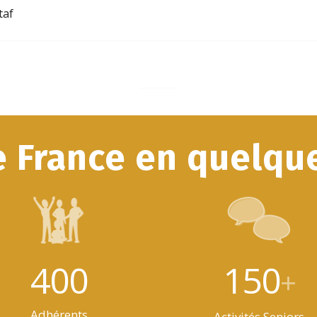
taf
e France en quelque
400
150
+
Adhérents
Activités Seniors