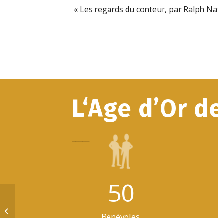
«
Les regards du conteur, par Ralph Na
L‘Age d’Or d
_____
50
Les regards du conteur, par Ralph
Bénévoles
Nataf