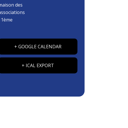
maison des
associations
11ème
+ GOOGLE CALENDAR
+ ICAL EXPORT