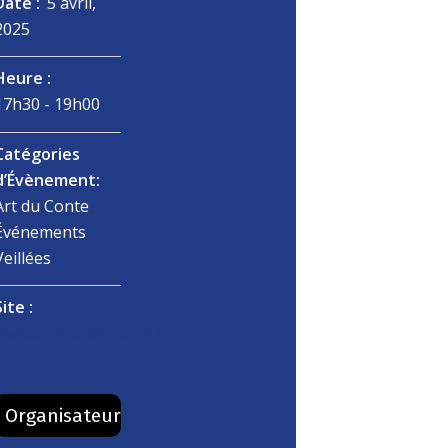
Date :
5 avril,
2025
Heure :
17h30 - 19h00
Catégories
d’Évènement:
Art du Conte
,
Événements
,
Veillées
Site :
www.agedordefrance.fr
Organisateur