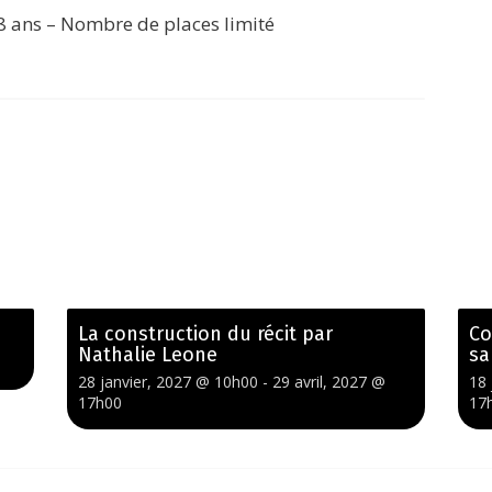
e 8 ans – Nombre de places limité
La construction du récit par
Co
Nathalie Leone
sa
28 janvier, 2027 @ 10h00
-
29 avril, 2027 @
18 
17h00
17