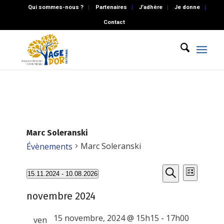
Qui sommes-nous ?
Partenaires
J’adhère
Je donne
Contact
Marc Soleranski
Marc Soleranski
Évènements
Recherch
Évènements
Naviga
15.11.2024
 - 
10.08.2026
Liste
de
et
Recherche
Sélectionnez
vues
novembre 2024
une
navigatio
Évène
date.
de
15 novembre, 2024 @ 15h15
-
17h00
ven