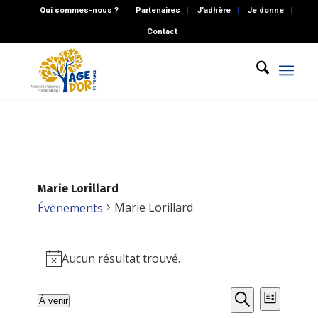
Qui sommes-nous ?
Partenaires
J’adhère
Je donne
Contact
Marie Lorillard
Marie Lorillard
Évènements
Évènements
Aucun résultat trouvé.
Notice
Recherch
Naviga
À venir
Liste
de
Recherche
Sélectionnez