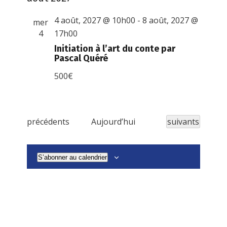
4 août, 2027 @ 10h00
-
8 août, 2027 @
mer
4
17h00
Initiation à l’art du conte par
Pascal Quéré
500€
É
Évènements
précédents
Aujourd’hui
suivants
v
è
S’abonner au calendrier
n
e
m
e
n
t