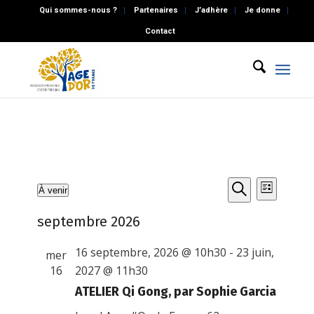
Qui sommes-nous ?
Partenaires
J’adhère
Je donne
Contact
Recherch
Naviga
Évènements
À venir
Liste
de
et
Recherche
Sélectionnez
vues
septembre 2026
une
navigatio
Évène
date.
de
16 septembre, 2026 @ 10h30
-
23 juin,
mer
vues
16
2027 @ 11h30
Évènemen
ATELIER Qi Gong, par Sophie Garcia